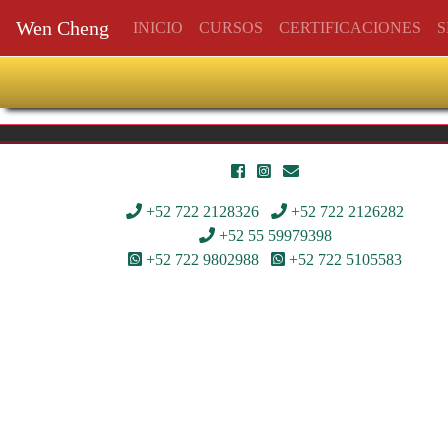
Wen Cheng
INICIO
CURSOS
CERTIFICACIONES
S
+52 722 2128326
+52 722 2126282
+52 55 59979398
+52 722 9802988
+52 722 5105583